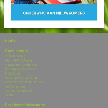
ONDERWIJS AAN NIEUWKOMERS
Home
Onze school
Dit is de Peppel
Team OBS De Peppel
Nieuwkomers onderwijs
Onderwijs voor iedereen
Digitaal leren
Actief en Ervarend leren
Gezonde school en trakteren
Leerlingenraad
BSO en Peuterschool
Bestuur
Praktische informatie