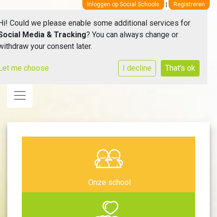
Inloggen op Social Schools
|
Registreren
Hi! Could we please enable some additional services for
Social Media & Tracking
? You can always change or
withdraw your consent later.
Let me choose
I decline
That's ok
Toggle navigation
Onze school