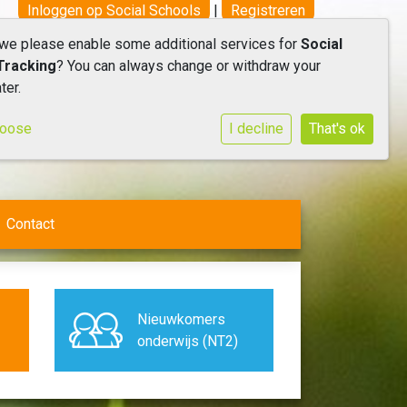
Inloggen op Social Schools
|
Registreren
 we please enable some additional services for
Social
Tracking
? You can always change or withdraw your
ter.
hoose
I decline
That's ok
Contact
Nieuwkomers
onderwijs (NT2)