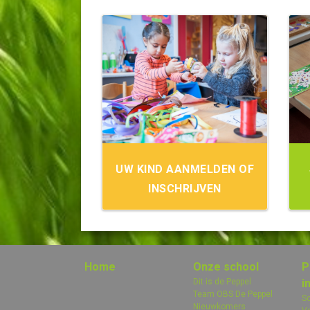
UW KIND AANMELDEN OF
INSCHRIJVEN
Home
Onze school
P
Dit is de Peppel
i
Team OBS De Peppel
Sc
Nieuwkomers