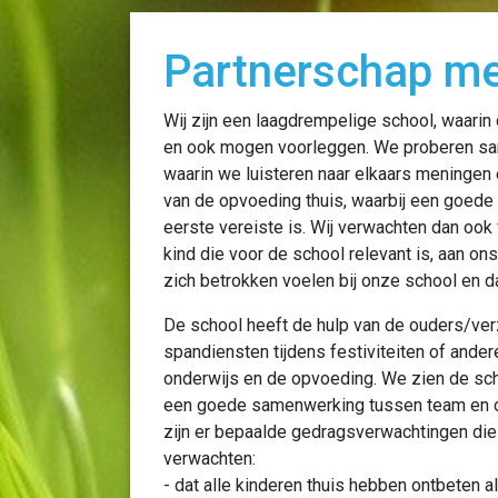
Partnerschap me
Wij zijn een laagdrempelige school, waari
en ook mogen voorleggen. We proberen sam
waarin we luisteren naar elkaars meningen
van de opvoeding thuis, waarbij een goed
eerste vereiste is. Wij verwachten dan ook 
kind die voor de school relevant is, aan 
zich betrokken voelen bij onze school en 
De school heeft de hulp van de ouders/verz
spandiensten tijdens festiviteiten of ande
onderwijs en de opvoeding. We zien de scho
een goede samenwerking tussen team en ou
zijn er bepaalde gedragsverwachtingen die 
verwachten:
- dat alle kinderen thuis hebben ontbeten a