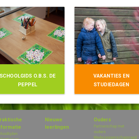
SCHOOLGIDS O.B.S. DE
VAKANTIES EN
PEPPEL
STUDIEDAGEN
raktische
Nieuwe
Ouders
nformatie
leerlingen
Partnerschap met
ouders
hooltijden
Medezeggenschapsraad