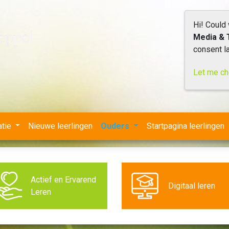
Hi! Could
Media & 
consent la
Let me c
atie
Nieuwe leerlingen
Ouders
Startpagina leerlingen
Actief en Ervarend
Digitaal leren
Leren