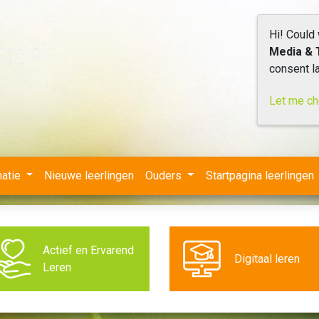
Hi! Could
Media & 
consent la
Let me c
matie
Nieuwe leerlingen
Ouders
Startpagina leerlingen
Actief en Ervarend
Digitaal leren
Leren