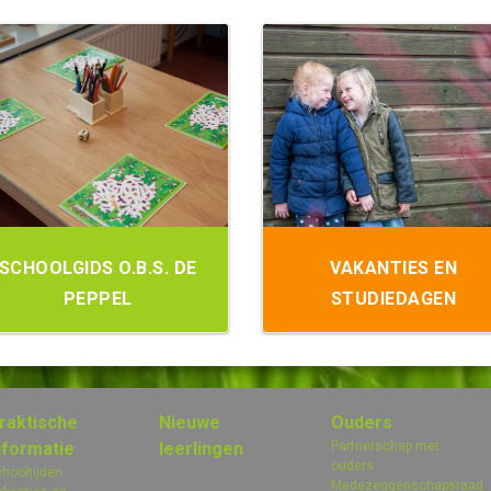
SCHOOLGIDS O.B.S. DE
VAKANTIES EN
PEPPEL
STUDIEDAGEN
raktische
Nieuwe
Ouders
nformatie
leerlingen
Partnerschap met
ouders
hooltijden
Medezeggenschapsraad