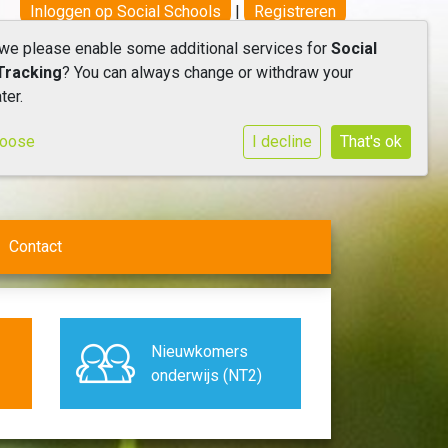
Inloggen op Social Schools
|
Registreren
 we please enable some additional services for
Social
Tracking
? You can always change or withdraw your
ter.
hoose
I decline
That's ok
Contact
Nieuwkomers
onderwijs (NT2)