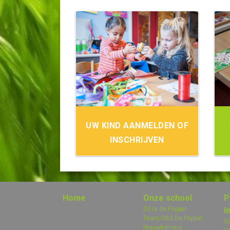
UW KIND AANMELDEN OF
INSCHRIJVEN
Home
Onze school
P
Dit is de Peppel
i
Team OBS De Peppel
Sc
Nieuwkomers